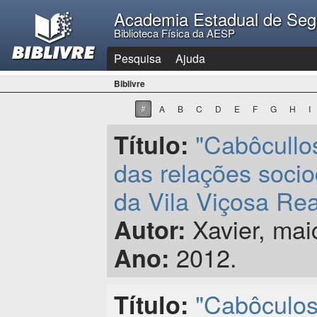
Academia Estadual de Seg
Biblioteca Física da AESP
Pesquisa
Ajuda
Biblivre
#
A
B
C
D
E
F
G
H
I
"Cabôcullo
Título:
das relações socio
da Vila Viçosa Rea
Xavier, maic
Autor:
2012.
Ano:
"Cabôculos
Título: