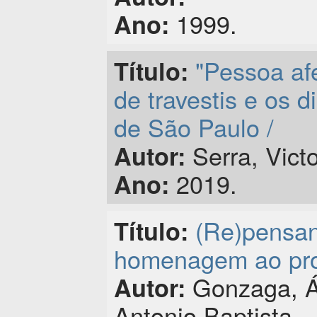
1999.
Ano:
"Pessoa afe
Título:
de travestis e os d
de São Paulo /
Serra, Victo
Autor:
2019.
Ano:
(Re)pensan
Título:
homenagem ao pro
Gonzaga, Á
Autor:
Antonio Baptista,